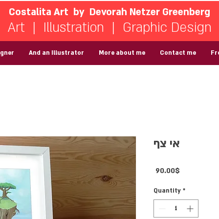
Costalita Art by Devorah Netzer Greenberg
Art | Illustration | Graphic Design
igner
And an Illustrator
More about me
Contact me
Fr
אי צף
Price
‏90.00 ‏$
Quantity
*