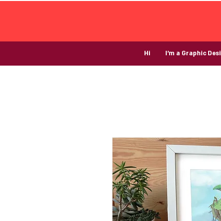
Hi
I’m a Graphic Des