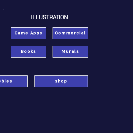
ILLUSTRATION
Game Apps
Commercial
Books
Murals
ebies
shop