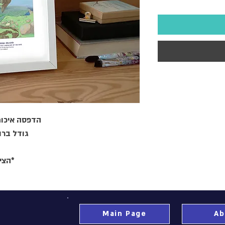
הדפסה איכות
גודלX32 ס"מ
הצי.
Main Page
Ab